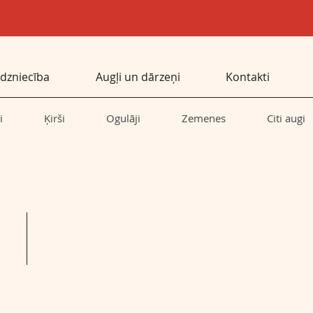
dzniecība
Augļi un dārzeņi
Kontakti
i
Ķirši
Ogulāji
Zemenes
Citi augi