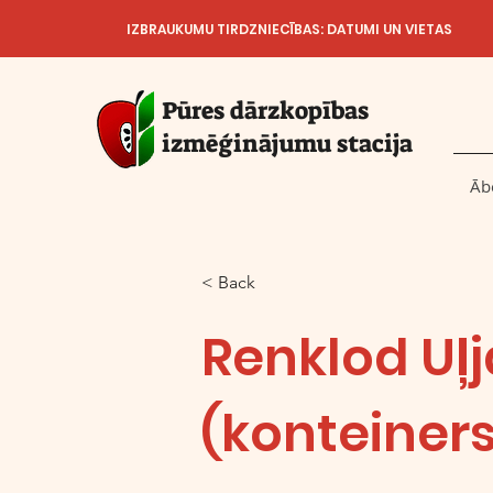
IZBRAUKUMU TIRDZNIECĪBAS: DATUMI UN VIETAS
Pūres dārzkopības
izmēģinājumu stacija
Āb
< Back
Renklod Uļ
(konteiner