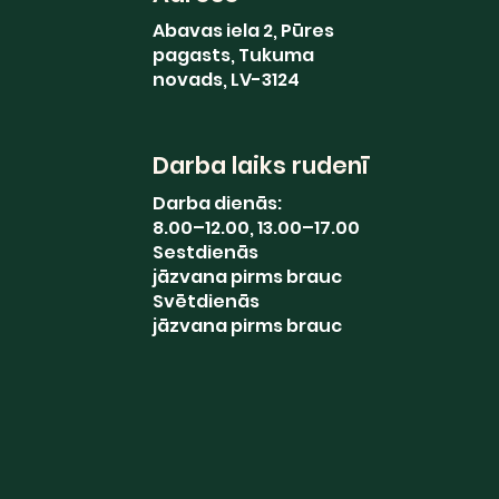
Abavas iela 2, Pūres
pagasts, Tukuma
novads, LV-3124
Darba laiks rudenī
Darba dienās:
8.00–12.00, 13.00–17.00
Sestdienās
jāzvana pirms brauc
Svētdienās
jāzvana pirms brauc