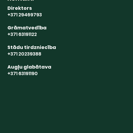
Direktors
+371 29469793
Grāmatvedība
+371 63191122
Stādu tirdzniecība
+371 20239388
Augļu glabātava
+371 63191190