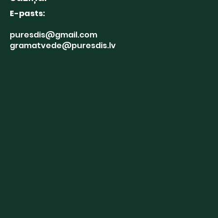
E-pasts:
puresdis@gmail.com
gramatvede@puresdis.lv