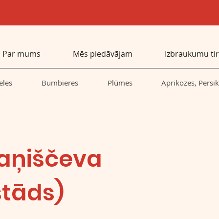
Par mums
Mēs piedāvājam
Izbraukumu tir
eles
Bumbieres
Plūmes
Aprikozes, Persik
jaņiščeva
stāds)