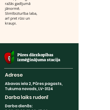
ražās gadījumā
jānormē.
Slimībizturība laba,
arī pret rūsi un
kraupi.
Pūres dārzkopības
izmēģinājuma stacija
Adrese
Abavas iela 2, Pūres pagasts,
Tukuma novads, LV-3124
Darba laiks rudenī
Darba dienās: