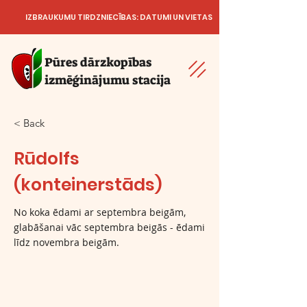
IZBRAUKUMU TIRDZNIECĪBAS: DATUMI UN VIETAS
Pūres dārzkopības
izmēģinājumu stacija
< Back
Rūdolfs
(konteinerstāds)
No koka ēdami ar septembra beigām,
glabāšanai vāc septembra beigās - ēdami
līdz novembra beigām.