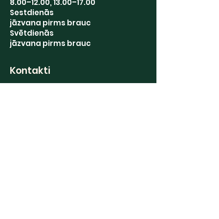
8.00–12.00, 13.00–17.00
Sestdienās
jāzvana pirms brauc
Svētdienās
jāzvana pirms brauc
Kontakti
Direktors
+371 29469793
Grāmatvedība
+371 63191122
Stādu tirdzniecība
+371 20239388
Augļu glabātava
+371 63191190
Saziņai