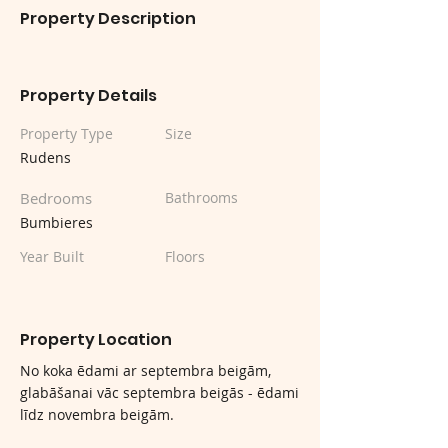
Property Description
Property Details
Property Type
Size
Rudens
Bedrooms
Bathrooms
Bumbieres
Year Built
Floors
Property Location
No koka ēdami ar septembra beigām,
glabāšanai vāc septembra beigās - ēdami
līdz novembra beigām.