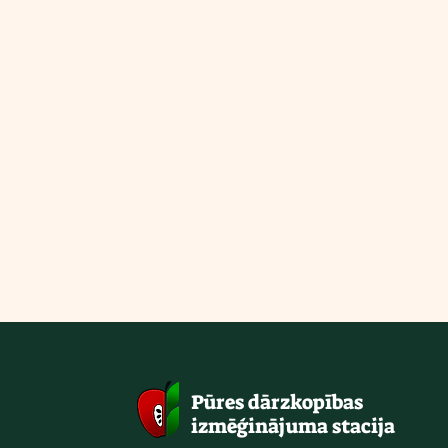
Pūres dārzkopības
izmēģinājuma stacija