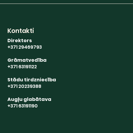
Kontakti
Direktors
+371 29469793
Grāmatvedība
+371 63191122
Stādu tirdzniecība
+371 20239388
Augļu glabātava
+371 63191190