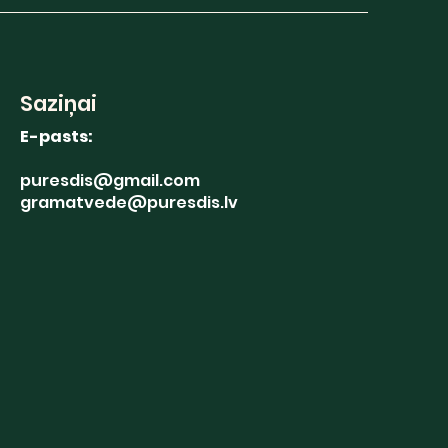
Saziņai
E-pasts:
puresdis@gmail.com
gramatvede@puresdis.lv