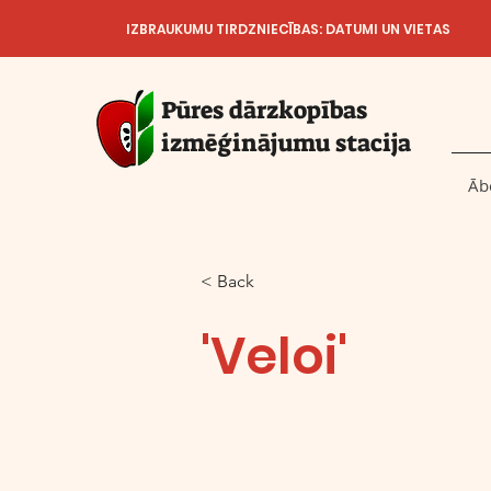
IZBRAUKUMU TIRDZNIECĪBAS: DATUMI UN VIETAS
Pūres dārzkopības
izmēģinājumu stacija
Āb
< Back
'Veloi'