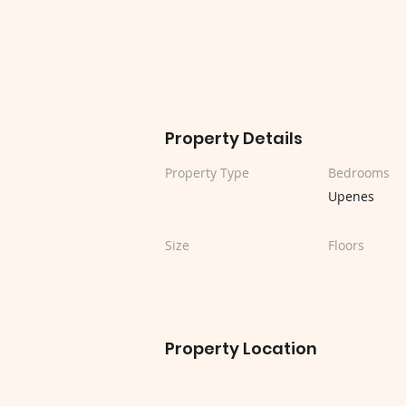
Property Details
Property Type
Bedrooms
Upenes
Size
Floors
Property Location