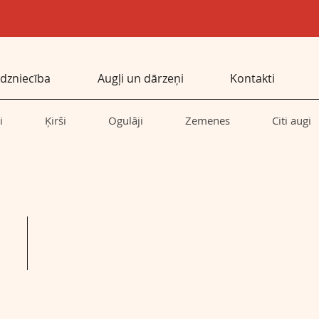
dzniecība
Augļi un dārzeņi
Kontakti
i
Ķirši
Ogulāji
Zemenes
Citi augi