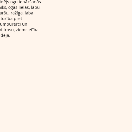
idējs ogu ienākšanās
aiks, ogas lielas, labu
aršu, ražīga, laba
zturība pret
umpurērci un
iltrasu, ziemcietība
idēja.