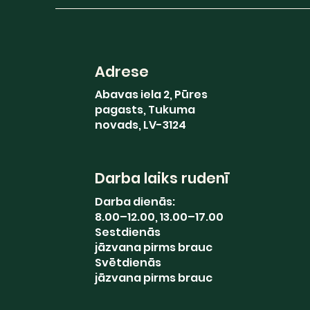
Adrese
Abavas iela 2, Pūres
pagasts, Tukuma
novads, LV-3124
Darba laiks rudenī
Darba dienās:
8.00–12.00, 13.00–17.00
Sestdienās
jāzvana pirms brauc
Svētdienās
jāzvana pirms brauc