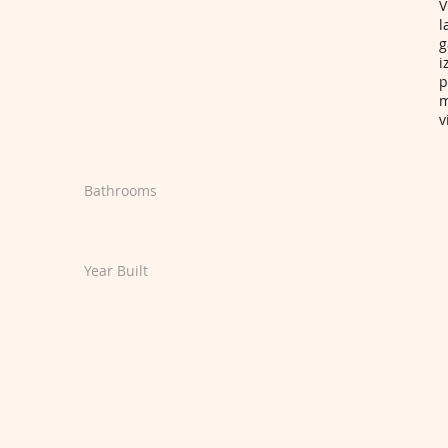
V
l
g
i
p
m
v
Bathrooms
Year Built