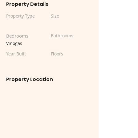
Property Details
Property Type
Size
Bedrooms
Bathrooms
Vīnogas
Year Built
Floors
Property Location