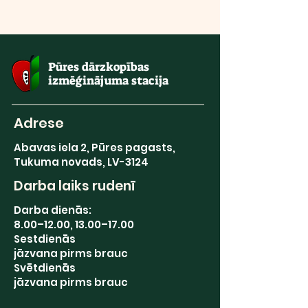
Pūres dārzkopības
izmēģinājuma stacija
Adrese
Abavas iela 2, Pūres pagasts,
Tukuma novads, LV-3124
Darba laiks rudenī
Darba dienās:
8.00–12.00, 13.00–17.00
Sestdienās
jāzvana pirms brauc
Svētdienās
jāzvana pirms brauc