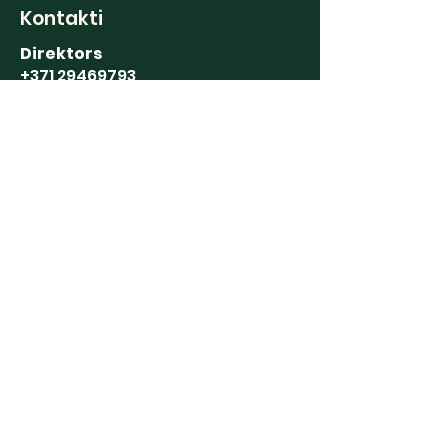
Kontakti
Direktors
+371 29469793
Grāmatvedība
+371 63191122
Stādu tirdzniecība
+371 20239388
Augļu glabātava
+371 63191190
Saziņai
E-pasts:
puresdis@gmail.com
gramatvede@puresdis.lv