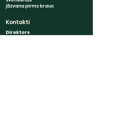
jāzvana pirms brauc
Kontakti
Direktors
+371 29469793
Grāmatvedība
+371 63191122
Stādu tirdzniecība
+371 20239388
Augļu glabātava
+371 63191190
Saziņai
E-pasts:
puresdis@gmail.com