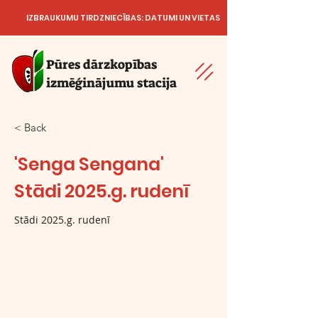
IZBRAUKUMU TIRDZNIECĪBAS: DATUMI UN VIETAS
Pūres dārzkopības
izmēģinājumu stacija
< Back
'Senga Sengana'
Stādi 2025.g. rudenī
Stādi 2025.g. rudenī