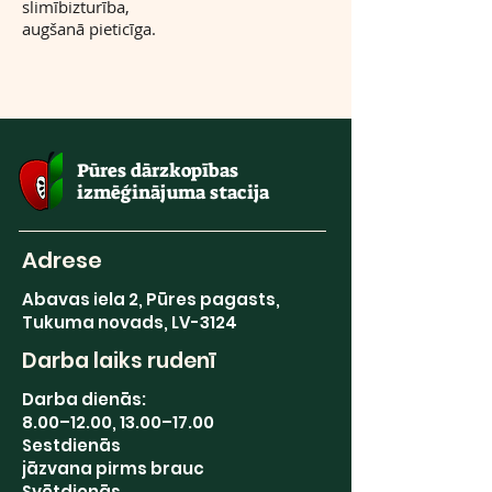
slimībizturība,
augšanā pieticīga.
Pūres dārzkopības
izmēģinājuma stacija
Adrese
Abavas iela 2, Pūres pagasts,
Tukuma novads, LV-3124
Darba laiks rudenī
Darba dienās:
8.00–12.00, 13.00–17.00
Sestdienās
jāzvana pirms brauc
Svētdienās