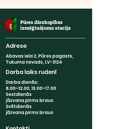
Pūres dārzkopības
izmēģinājuma stacija
Adrese
Abavas iela 2, Pūres pagasts,
Tukuma novads, LV-3124
Darba laiks rudenī
Darba dienās:
8.00–12.00, 13.00–17.00
Sestdienās
jāzvana pirms brauc
Svētdienās
jāzvana pirms brauc
Kontakti