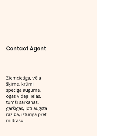
Contact Agent
Ziemcietīga, vēla
šķirne, krūmi
spēcīga auguma,
ogas vidēji lielas,
tumši sarkanas,
garšīgas, ļoti augsta
ražība, izturīga pret
miltrasu.