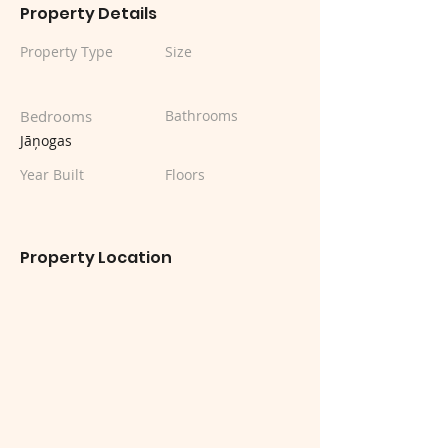
Property Details
Property Type
Size
Bedrooms
Bathrooms
Jāņogas
Year Built
Floors
Property Location