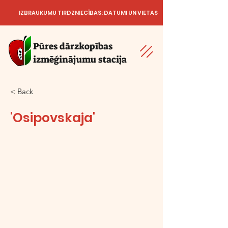
IZBRAUKUMU TIRDZNIECĪBAS: DATUMI UN VIETAS
Pūres dārzkopības
izmēģinājumu stacija
< Back
'Osipovskaja'