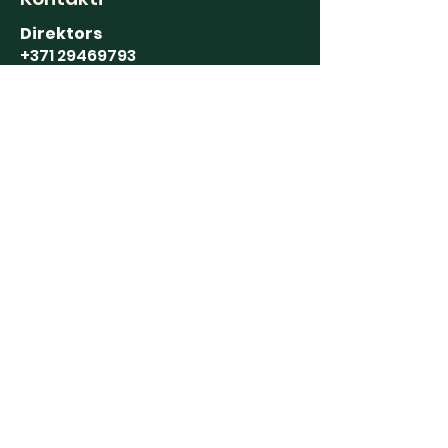
Direktors
+371 29469793
Grāmatvedība
+371 63191122
Stādu tirdzniecība
+371 20239388
Augļu glabātava
+371 63191190
Saziņai
E-pasts:
puresdis@gmail.com
gramatvede@puresdis.lv