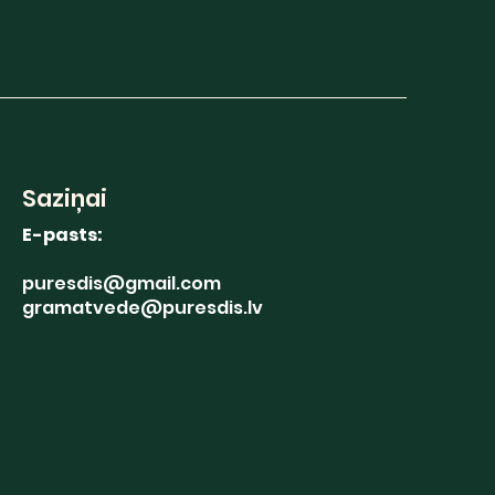
Saziņai
E-pasts:
puresdis@gmail.com
gramatvede@puresdis.lv