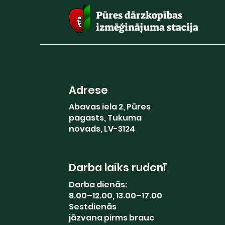
Pūres dārzkopības
izmēģinājuma stacija
Adrese
Abavas iela 2, Pūres
pagasts, Tukuma
novads, LV-3124
Darba laiks rudenī
Darba dienās:
8.00–12.00, 13.00–17.00
Sestdienās
jāzvana pirms brauc