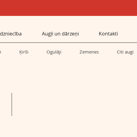
dzniecība
Augļi un dārzeņi
Kontakti
i
Ķirši
Ogulāji
Zemenes
Citi augi