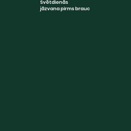
Svētdienās
jāzvana pirms brauc