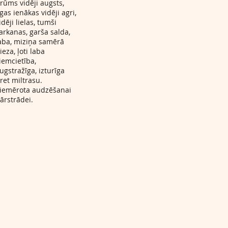
rūms vidēji augsts,
gas ienākas vidēji agri,
idēji lielas, tumši
arkanas, garša salda,
aba, miziņa samērā
ieza, ļoti laba
iemcietība,
ugstražīga, izturīga
ret miltrasu.
iemērota audzēšanai
ārstrādei.