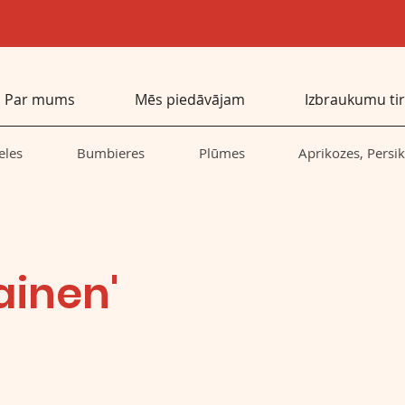
Par mums
Mēs piedāvājam
Izbraukumu tir
eles
Bumbieres
Plūmes
Aprikozes, Persik
ainen'