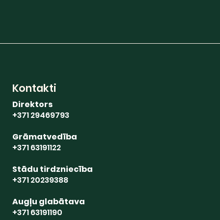
Kontakti
Direktors
+371 29469793
Grāmatvedība
+371 63191122
Stādu tirdzniecība
+371 20239388
Augļu glabātava
+371 63191190