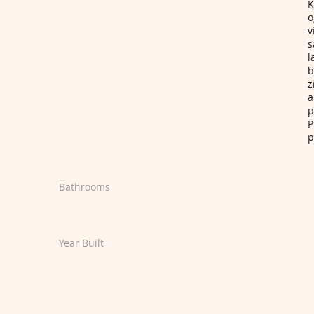
K
o
v
s
l
b
z
a
p
P
p
Bathrooms
Year Built