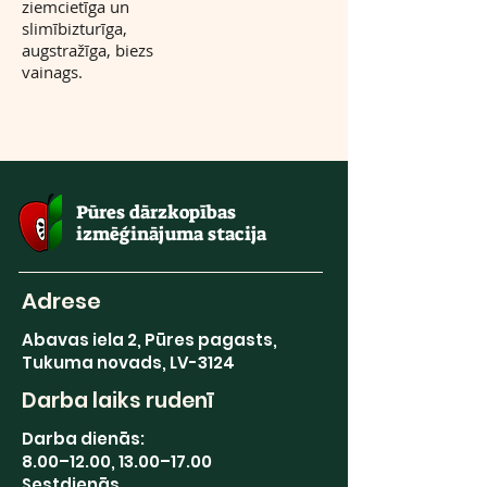
ziemcietīga un
slimībizturīga,
augstražīga, biezs
vainags.
Pūres dārzkopības
izmēģinājuma stacija
Adrese
Abavas iela 2, Pūres pagasts,
Tukuma novads, LV-3124
Darba laiks rudenī
Darba dienās:
8.00–12.00, 13.00–17.00
Sestdienās