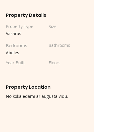
Property Details
Property Type
Size
Vasaras
Bedrooms
Bathrooms
Ābeles
Year Built
Floors
Property Location
No koka ēdami ar augusta vidu.