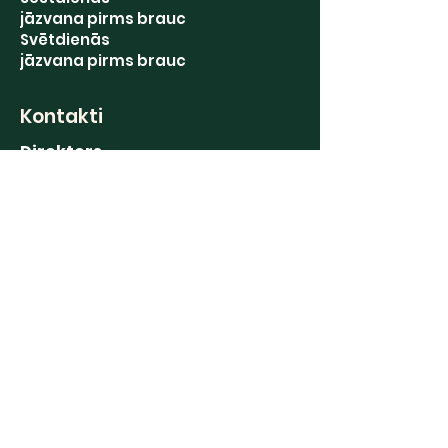
jāzvana pirms brauc
Svētdienās
jāzvana pirms brauc
Kontakti
Direktors
+371 29469793
Grāmatvedība
+371 63191122
Stādu tirdzniecība
+371 20239388
Augļu glabātava
+371 63191190
Saziņai
E-pasts: