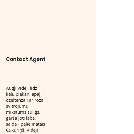
Contact Agent
Augļi vidēji līdz
lieli, plakani apaļi,
dzeltenzaļi ar rozā
svītrojumu,
mīkstums sulīgs,
garša ļoti laba,
salda - palielinātais
Cukuriņš. Vidēji