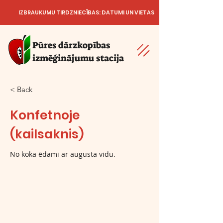
IZBRAUKUMU TIRDZNIECĪBAS: DATUMI UN VIETAS
Pūres dārzkopības
izmēģinājumu stacija
< Back
Konfetnoje
(kailsaknis)
No koka ēdami ar augusta vidu.