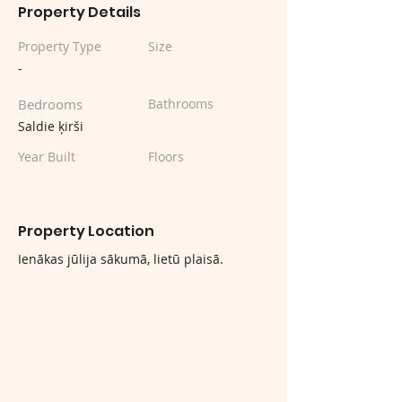
Property Details
Property Type
Size
-
Bedrooms
Bathrooms
Saldie ķirši
Year Built
Floors
Property Location
Ienākas jūlija sākumā, lietū plaisā.