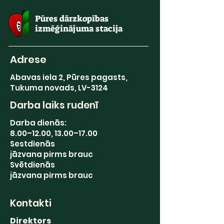
Pūres dārzkopības
izmēģinājuma stacija
Adrese
Abavas iela 2, Pūres pagasts,
Tukuma novads, LV-3124
Darba laiks rudenī
Darba dienās:
8.00–12.00, 13.00–17.00
Sestdienās
jāzvana pirms brauc
Svētdienās
jāzvana pirms brauc
Kontakti
Direktors