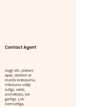
Contact Agent
Augļi sīki, plakani
apaļi, dzelteni ar
oranžu krāsojumu,
mīkstums vidēji
sulīgs, salds,
aromātisks, ļoti
garšīgs. Ļoti
ziemcietīga,