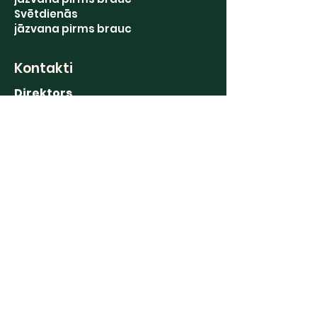
Svētdienās
jāzvana pirms brauc
Kontakti
Direktors
+371 29469793
Grāmatvedība
+371 63191122
Stādu tirdzniecība
+371 20239388
Augļu glabātava
+371 63191190
Saziņai
E-pasts: