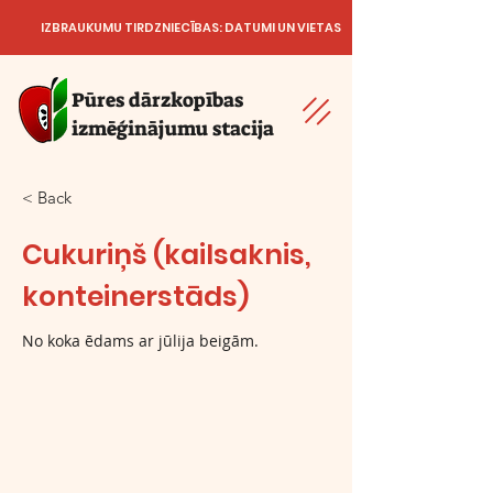
IZBRAUKUMU TIRDZNIECĪBAS: DATUMI UN VIETAS
Pūres dārzkopības
izmēģinājumu stacija
< Back
Cukuriņš (kailsaknis,
konteinerstāds)
No koka ēdams ar jūlija beigām.