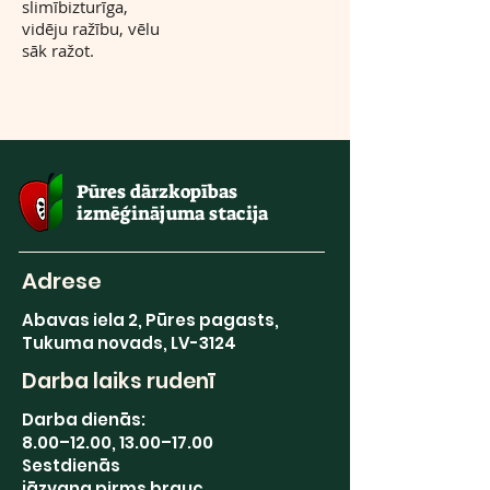
slimībizturīga,
vidēju ražību, vēlu
sāk ražot.
Pūres dārzkopības
izmēģinājuma stacija
Adrese
Abavas iela 2, Pūres pagasts,
Tukuma novads, LV-3124
Darba laiks rudenī
Darba dienās:
8.00–12.00, 13.00–17.00
Sestdienās
jāzvana pirms brauc