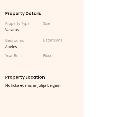
Property Details
Property Type
Size
Vasaras
Bedrooms
Bathrooms
Ābeles
Year Built
Floors
Property Location
No koka ēdams ar jūlija beigām.